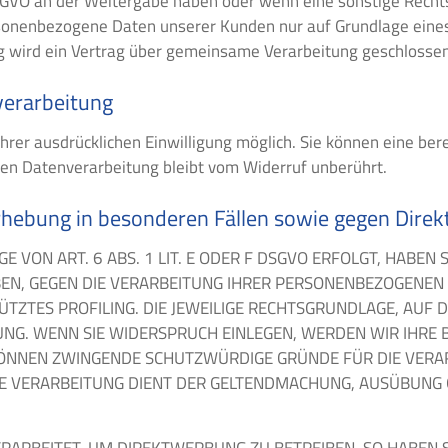
 f DSGVO an der Weitergabe haben oder wenn eine sonstige Rec
rsonenbezogene Daten unserer Kunden nur auf Grundlage eines
g wird ein Vertrag über gemeinsame Verarbeitung geschlossen
verarbeitung
rer ausdrücklichen Einwilligung möglich. Sie können eine berei
ten Datenverarbeitung bleibt vom Widerruf unberührt.
hebung in besonderen Fällen sowie gegen Dire
ON ART. 6 ABS. 1 LIT. E ODER F DSGVO ERFOLGT, HABEN S
BEN, GEGEN DIE VERARBEITUNG IHRER PERSONENBEZOGENEN 
TZTES PROFILING. DIE JEWEILIGE RECHTSGRUNDLAGE, AUF 
UNG. WENN SIE WIDERSPRUCH EINLEGEN, WERDEN WIR IHR
 KÖNNEN ZWINGENDE SCHUTZWÜRDIGE GRÜNDE FÜR DIE VERAR
IE VERARBEITUNG DIENT DER GELTENDMACHUNG, AUSÜBUNG