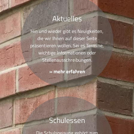
Aktuelles
Hin und wieder gibt es Neuigkeiten,
die wir Ihnen auf dieser Seite
präsentieren wollen. Sei es Termine,
wichtige Informationen oder
Stellenausschreibungen.
» mehr erfahren
Schulessen
Die Schulspeisung gehört zum