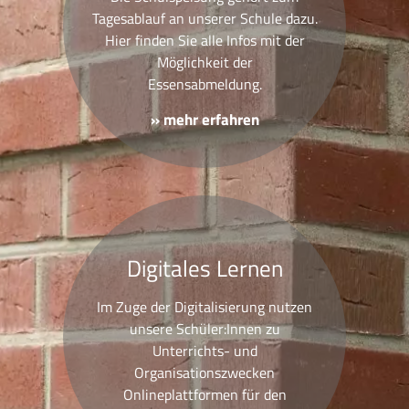
Tagesablauf an unserer Schule dazu.
Hier finden Sie alle Infos mit der
Möglichkeit der
Essensabmeldung.
» mehr erfahren
Digitales Lernen
Im Zuge der Digitalisierung nutzen
unsere Schüler:Innen zu
Unterrichts- und
Organisationszwecken
Onlineplattformen für den